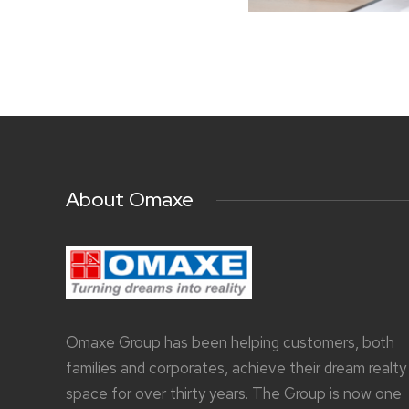
About Omaxe
Omaxe Group has been helping customers, both
families and corporates, achieve their dream realty
space for over thirty years. The Group is now one