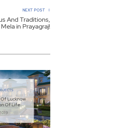
NEXT POST
s And Traditions,
Mela in Prayagraj!
OJECTS
 Of Lucknow
on Of Life
 2019