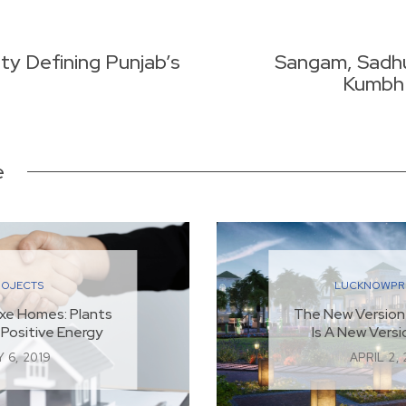
ty Defining Punjab’s
Sangam, Sadhu
Kumbh 
e
ROJECTS
LUCKNOW
PR
xe Homes: Plants
The New Version
 Positive Energy
Is A New Versi
 6, 2019
APRIL 2,