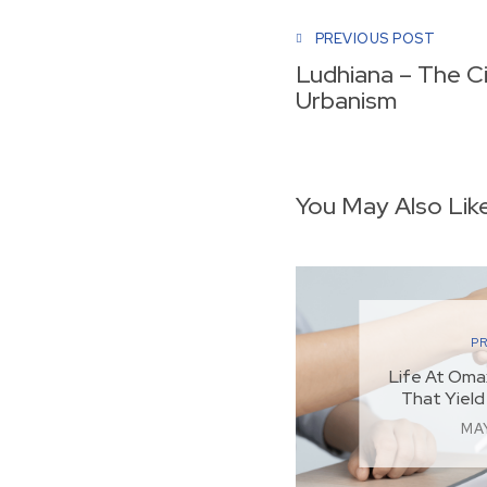
PREVIOUS POST
Ludhiana – The Ci
Urbanism
You May Also Lik
P
Life At Oma
That Yield
MAY