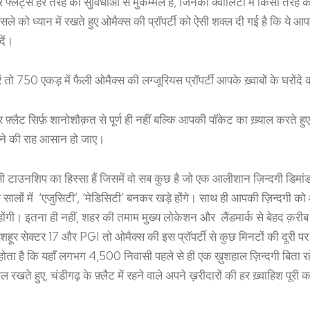
यार फ्लैट्स हर तरह की सुविधाओं से मुकम्मल हैं, जिनकी क्वॉलिटी में किसी तरह
ैसले को ध्यान में रखते हुए ओमैक्स की प्रॉपर्टी को ऐसी शक्ल दी गई है कि ये 
ें।
करें तो 750 एकड़ में फैली ओमैक्स की लग्जूरियस प्रॉपर्टी आपके ख़्वाबों के घरोंदे
ार फ़्लैट सिर्फ़ शानोशौक़त से पूर्ण ही नहीं बल्कि आपकी पॉकेट का ख़्याल करते हु
रीदने की राह आसान हो जाए।
 टाउनशिप का हिस्सा हैं जिसमें वो सब कुछ है जो एक आलीशान ज़िन्दगी डिमां
लों में ‘एजुसिटी’, ‘मेडिसिटी’ बनकर खड़े होंगे। साथ ही आपकी ज़िन्दगी क
ं होंगी। इतना ही नहीं, शहर की तमाम मुख्य लोकेशन और लैंडमार्क से बेहद क़र
ूर सेक्टर 17 और PGI तो ओमैक्स की इस प्रॉपर्टी से कुछ मिनटों की दूरी पर
ोता है कि यहाँ लगभग 4,500 निवासी पहले से ही एक ख़ुशहाल ज़िन्दगी बिता रह
ाल रखते हुए, चंडीगढ़ के फ़्लैट में रहने वाले अपने ख़रीदारों की हर ख़्वाहिश पूरी